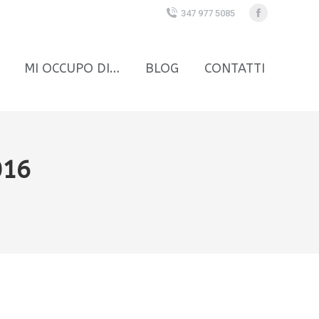
347 977 5085
Facebook
page
opens
MI OCCUPO DI…
BLOG
CONTATTI
in
new
window
016